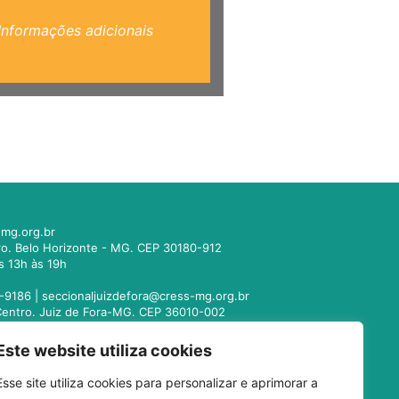
Informações adicionais
mg.org.br
tro. Belo Horizonte - MG. CEP 30180-912
s 13h às 19h
-9186 |
seccionaljuizdefora@cress-mg.org.br
1. Centro. Juiz de Fora-MG. CEP 36010-002
s 13h às 19h
Este website utiliza cookies
221-9358 |
seccionalmontesclaros@cress-
Esse site utiliza cookies para personalizar e aprimorar a
 Centro. Montes Claros - MG. CEP 39400-104