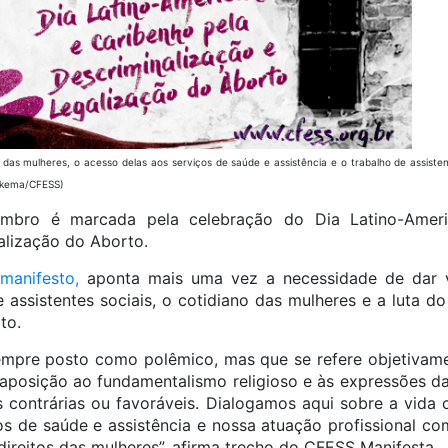
das mulheres, o acesso delas aos serviços de saúde e assistência e o trabalho de assisten
erkema/CFESS)
mbro é marcada pela celebração do Dia Latino-Ameri
alização do Aborto.
manifesto,
aponta mais uma vez a necessidade de dar vi
 assistentes sociais, o cotidiano das mulheres e a luta
to.
empre posto como polêmico, mas que se refere objetivame
aposição ao fundamentalismo religioso e às expressões da 
s contrárias ou favoráveis. Dialogamos aqui sobre a vida 
os de saúde e assistência e nossa atuação profissional com
direitos das mulheres”, afirma trecho do CFESS Manifesta.