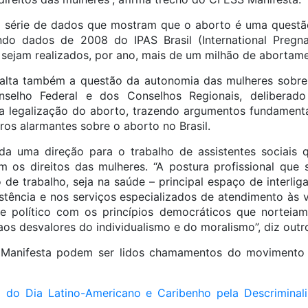
série de dados que mostram que o aborto é uma questão
ndo dados de 2008 do IPAS Brasil (International Pregna
, sejam realizados, por ano, mais de um milhão de abortam
alta também a questão da autonomia das mulheres sobre 
selho Federal e dos Conselhos Regionais, deliberad
la legalização do aborto, trazendo argumentos fundamen
os alarmantes sobre o aborto no Brasil.
da uma direção para o trabalho de assistentes sociais 
m os direitos das mulheres. “A postura profissional que 
o de trabalho, seja na saúde – principal espaço de interli
stência e nos serviços especializados de atendimento às v
 político com os princípios democráticos que norteiam
os desvalores do individualismo e do moralismo”, diz out
Manifesta podem ser lidos chamamentos do movimento 
 do Dia Latino-Americano e Caribenho pela Descriminal