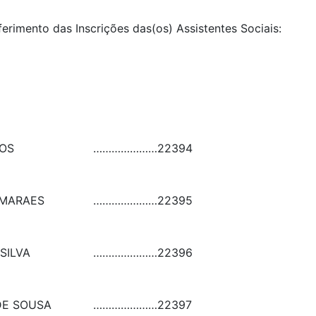
ferimento das Inscrições das(os) Assistentes Sociais:
OS
…………………
22394
IMARAES
…………………
22395
SILVA
…………………
22396
DE SOUSA
…………………
22397