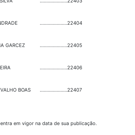
SILVA
…………………
22403
NDRADE
…………………
22404
MA GARCEZ
…………………
22405
EIRA
…………………
22406
RVALHO BOAS
…………………
22407
 entra em vigor na data de sua publicação.