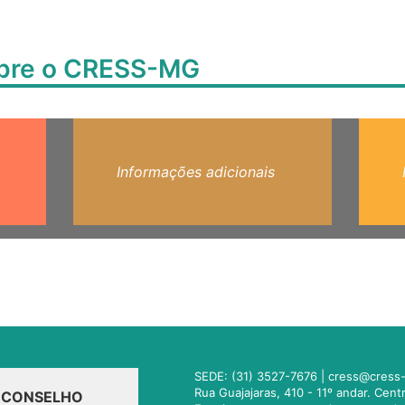
obre o CRESS-MG
Informações adicionais
SEDE: (31) 3527-7676 |
cress@cress-
Rua Guajajaras, 410 - 11º andar. Cen
O CONSELHO