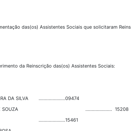
umentação das(os) Assistentes Sociais que solicitaram Rein
erimento da Reinscrição das(os) Assistentes Sociais:
RA DA SILVA
…………………
09474
VES M. DE SOUZA ………………… 15208
…………………
15461
RBOSA