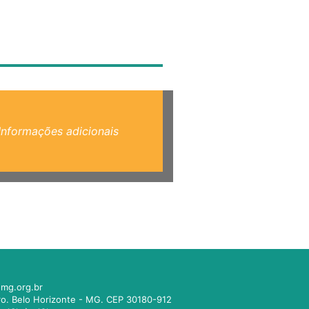
Informações adicionais
mg.org.br
tro. Belo Horizonte - MG. CEP 30180-912