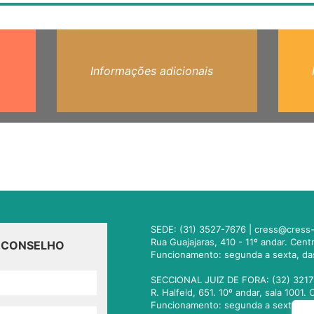
Informações adicionais
SEDE: (31) 3527-7676 |
cress@cress-
Rua Guajajaras, 410 - 11º andar. Cen
O CONSELHO
Funcionamento: segunda a sexta, da
SECCIONAL JUIZ DE FORA: (32) 3217
R. Halfeld, 651. 10º andar, sala 100
Funcionamento: segunda a sexta, da