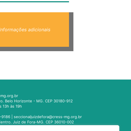
Informações adicionais
mg.org.br
tro. Belo Horizonte - MG. CEP 30180-912
s 13h às 19h
-9186 |
seccionaljuizdefora@cress-mg.org.br
1. Centro. Juiz de Fora-MG. CEP 36010-002
s 13h às 19h