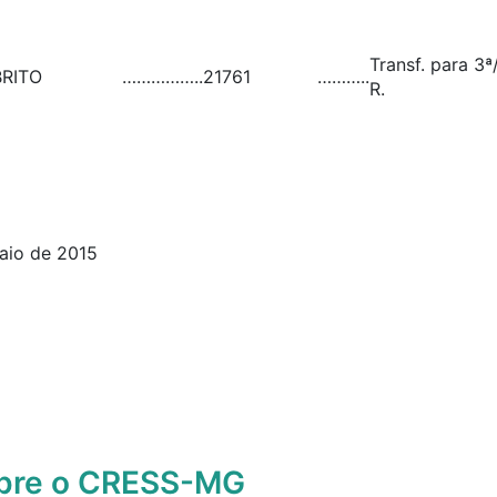
Transf. para 3ª
RITO
……………..
21761
………..
R.
aio de 2015
obre o CRESS-MG