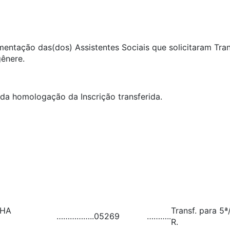
umentação das(dos) Assistentes Sociais que solicitaram Tra
gênere.
ida homologação da Inscrição transferida.
NHA
Transf. para 5ª
……………..
05269
………..
R.