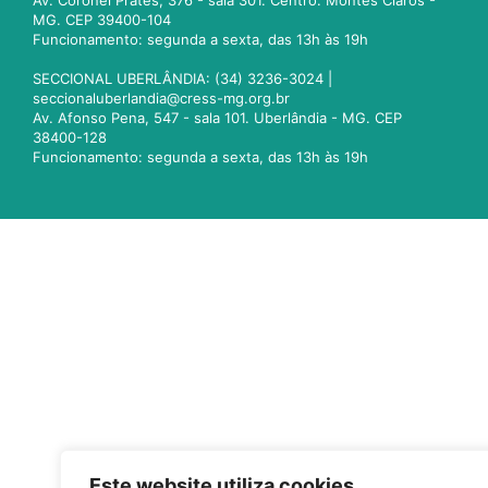
Av. Coronel Prates, 376 - sala 301. Centro. Montes Claros -
MG. CEP 39400-104
Funcionamento: segunda a sexta, das 13h às 19h
SECCIONAL UBERLÂNDIA: (34) 3236-3024 |
seccionaluberlandia@cress-mg.org.br
Av. Afonso Pena, 547 - sala 101. Uberlândia - MG. CEP
38400-128
Funcionamento: segunda a sexta, das 13h às 19h
Este website utiliza cookies