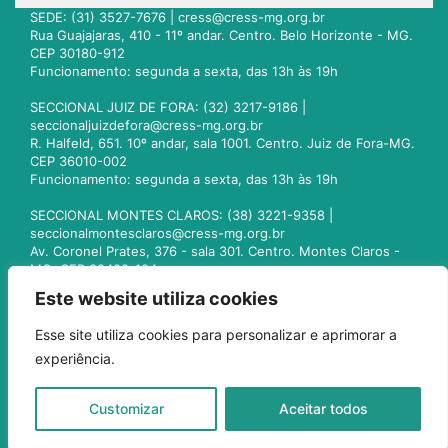
SEDE: (31) 3527-7676 |
cress@cress-mg.org.br
Rua Guajajaras, 410 - 11º andar. Centro. Belo Horizonte - MG.
CEP 30180-912
Funcionamento: segunda a sexta, das 13h às 19h
SECCIONAL JUIZ DE FORA: (32) 3217-9186 |
seccionaljuizdefora@cress-mg.org.br
R. Halfeld, 651. 10º andar, sala 1001. Centro. Juiz de Fora-MG.
CEP 36010-002
Funcionamento: segunda a sexta, das 13h às 19h
SECCIONAL MONTES CLAROS: (38) 3221-9358 |
seccionalmontesclaros@cress-mg.org.br
Av. Coronel Prates, 376 - sala 301. Centro. Montes Claros -
MG. CEP 39400-104
Funcionamento: segunda a sexta, das 13h às 19h
Este website utiliza cookies
SECCIONAL UBERLÂNDIA: (34) 3236-3024 |
Esse site utiliza cookies para personalizar e aprimorar a
seccionaluberlandia@cress-mg.org.br
experiência.
Av. Afonso Pena, 547 - sala 101. Uberlândia - MG. CEP
38400-128
Funcionamento: segunda a sexta, das 13h às 19h
Customizar
Aceitar todos