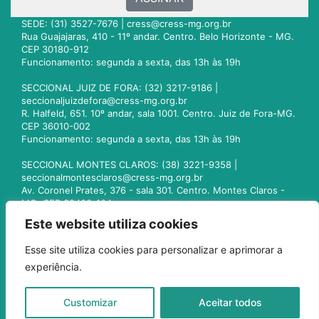
SEDE: (31) 3527-7676 |
cress@cress-mg.org.br
Rua Guajajaras, 410 - 11º andar. Centro. Belo Horizonte - MG.
CEP 30180-912
Funcionamento: segunda a sexta, das 13h às 19h
SECCIONAL JUIZ DE FORA: (32) 3217-9186 |
seccionaljuizdefora@cress-mg.org.br
R. Halfeld, 651. 10º andar, sala 1001. Centro. Juiz de Fora-MG.
CEP 36010-002
Funcionamento: segunda a sexta, das 13h às 19h
SECCIONAL MONTES CLAROS: (38) 3221-9358 |
seccionalmontesclaros@cress-mg.org.br
Av. Coronel Prates, 376 - sala 301. Centro. Montes Claros -
MG. CEP 39400-104
Funcionamento: segunda a sexta, das 13h às 19h
Este website utiliza cookies
SECCIONAL UBERLÂNDIA: (34) 3236-3024 |
Esse site utiliza cookies para personalizar e aprimorar a
seccionaluberlandia@cress-mg.org.br
experiência.
Av. Afonso Pena, 547 - sala 101. Uberlândia - MG. CEP
38400-128
Funcionamento: segunda a sexta, das 13h às 19h
Customizar
Aceitar todos