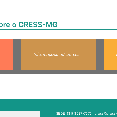
obre o CRESS-MG
Informações adicionais
SEDE: (31) 3527-7676 |
cress@cress-