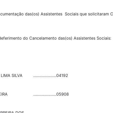
 documentação das(os) Assistentes Sociais que solicitaram
o deferimento do Cancelamento das(os) Assistentes Socia
LIMA SILVA
…………………
04192
EIRA
…………………
05908
ERREIRA DOS