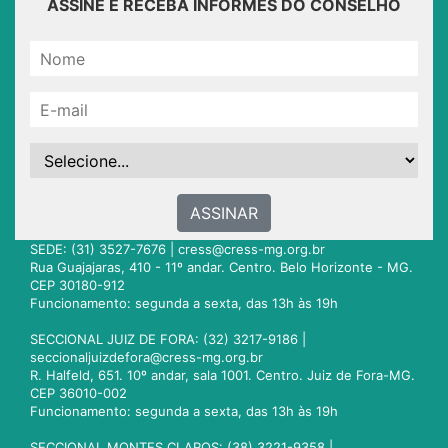
ASSINE E RECEBA INFORMES DO CONSELHO
ASSINAR
SEDE: (31) 3527-7676 |
cress@cress-mg.org.br
Rua Guajajaras, 410 - 11º andar. Centro. Belo Horizonte - MG.
CEP 30180-912
Funcionamento: segunda a sexta, das 13h às 19h
SECCIONAL JUIZ DE FORA: (32) 3217-9186 |
seccionaljuizdefora@cress-mg.org.br
R. Halfeld, 651. 10º andar, sala 1001. Centro. Juiz de Fora-MG.
CEP 36010-002
Funcionamento: segunda a sexta, das 13h às 19h
SECCIONAL MONTES CLAROS: (38) 3221-9358 |