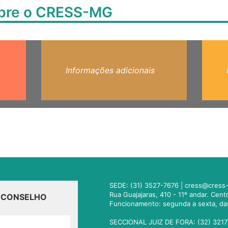
obre o CRESS-MG
Informações adicionais
SEDE: (31) 3527-7676 |
cress@cress-
Rua Guajajaras, 410 - 11º andar. Cen
O CONSELHO
Funcionamento: segunda a sexta, da
SECCIONAL JUIZ DE FORA: (32) 3217