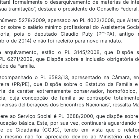
citará formalmente o desarquivamento de matérias de inte
ua tramitação”, destaca o presidente do Conselho Federal,
número 5278/2009, apensado ao PL 4022/2008, que Altera 
por sobre o salário mínimo profissional do Assistente Soci
toria, pois o deputado Claudio Puty (PT-PA), antigo 
ro de 2014) e não foi reeleito para novo mandato.
 arquivamento, estão o PL 3145/2008, que Dispõe s
o PL 6271/2009, que Dispõe sobre a inclusão obrigatória de
de da Família.
ompanhado o PL 6583/13, apresentado na Câmara, em
eira (PR/PE), que Dispõe sobre o Estatuto da Família e 
ia de caráter extremamente conservador, homofóbico, 
ia, cuja concepção de família se contrapõe totalmente
versas deliberações dos Encontros Nacionais”, ressalta Ma
fere ao Serviço Social é PL 3688/2000, que dispõe sobre 
ducação básica. Este, por sua vez, continuará aguardand
a e de Cidadania (CCJC), tendo em vista que o relator
 o mesmo não foi apreciado devido ao Ministério da E