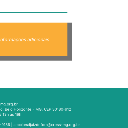
Informações adicionais
mg.org.br
tro. Belo Horizonte - MG. CEP 30180-912
s 13h às 19h
-9186 |
seccionaljuizdefora@cress-mg.org.br