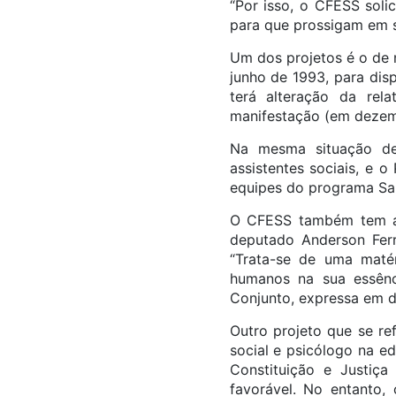
“Por isso, o CFESS soli
para que prossigam em s
Um dos projetos é o de 
junho de 1993, para dis
terá alteração da rela
manifestação (em dezemb
Na mesma situação de
assistentes sociais, e 
equipes do programa Saú
O CFESS também tem ac
deputado Anderson Ferr
“Trata-se de uma matér
humanos na sua essênc
Conjunto, expressa em di
Outro projeto que se re
social e psicólogo na e
Constituição e Justiç
favorável. No entanto,