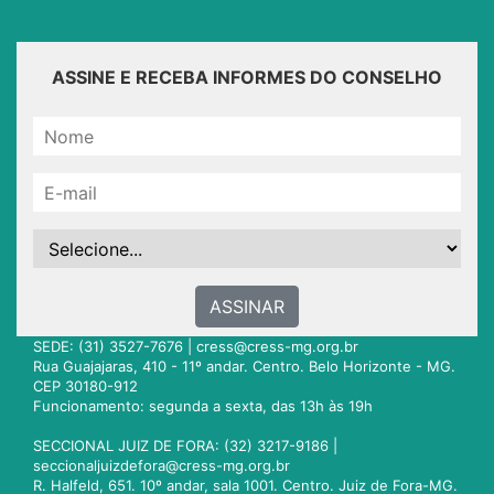
ASSINE E RECEBA INFORMES DO CONSELHO
ASSINAR
SEDE: (31) 3527-7676 |
cress@cress-mg.org.br
Rua Guajajaras, 410 - 11º andar. Centro. Belo Horizonte - MG.
CEP 30180-912
Funcionamento: segunda a sexta, das 13h às 19h
SECCIONAL JUIZ DE FORA: (32) 3217-9186 |
seccionaljuizdefora@cress-mg.org.br
R. Halfeld, 651. 10º andar, sala 1001. Centro. Juiz de Fora-MG.