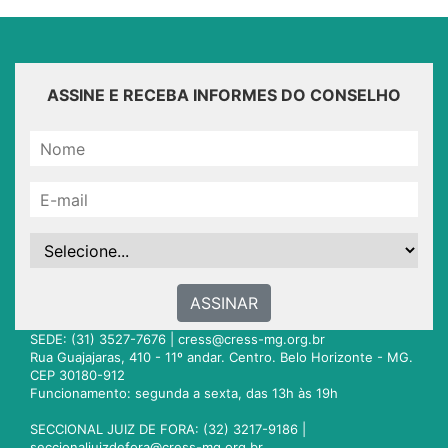
ASSINE E RECEBA INFORMES DO CONSELHO
ASSINAR
SEDE: (31) 3527-7676 |
cress@cress-mg.org.br
Rua Guajajaras, 410 - 11º andar. Centro. Belo Horizonte - MG.
CEP 30180-912
Funcionamento: segunda a sexta, das 13h às 19h
SECCIONAL JUIZ DE FORA: (32) 3217-9186 |
seccionaljuizdefora@cress-mg.org.br