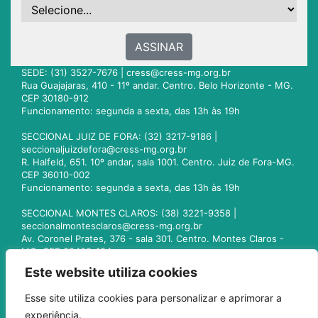
ASSINAR
SEDE: (31) 3527-7676 |
cress@cress-mg.org.br
Rua Guajajaras, 410 - 11º andar. Centro. Belo Horizonte - MG.
CEP 30180-912
Funcionamento: segunda a sexta, das 13h às 19h
SECCIONAL JUIZ DE FORA: (32) 3217-9186 |
seccionaljuizdefora@cress-mg.org.br
R. Halfeld, 651. 10º andar, sala 1001. Centro. Juiz de Fora-MG.
CEP 36010-002
Funcionamento: segunda a sexta, das 13h às 19h
SECCIONAL MONTES CLAROS: (38) 3221-9358 |
seccionalmontesclaros@cress-mg.org.br
Av. Coronel Prates, 376 - sala 301. Centro. Montes Claros -
MG. CEP 39400-104
Funcionamento: segunda a sexta, das 13h às 19h
Este website utiliza cookies
SECCIONAL UBERLÂNDIA: (34) 3236-3024 |
Esse site utiliza cookies para personalizar e aprimorar a
seccionaluberlandia@cress-mg.org.br
experiência.
Av. Afonso Pena, 547 - sala 101. Uberlândia - MG. CEP