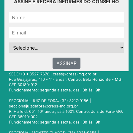
ASSINE E RECEBA INFORMES DO CONSELHO
ASSINAR
SEDE: (31) 3527-7676 |
cress@cress-mg.org.br
Rua Guajajaras, 410 - 11º andar. Centro. Belo Horizonte - MG.
CEP 30180-912
Funcionamento: segunda a sexta, das 13h às 19h
SECCIONAL JUIZ DE FORA: (32) 3217-9186 |
seccionaljuizdefora@cress-mg.org.br
R. Halfeld, 651. 10º andar, sala 1001. Centro. Juiz de Fora-MG.
CEP 36010-002
Funcionamento: segunda a sexta, das 13h às 19h
SECCIONAL MONTES CLAROS: (38) 3221-9358 |