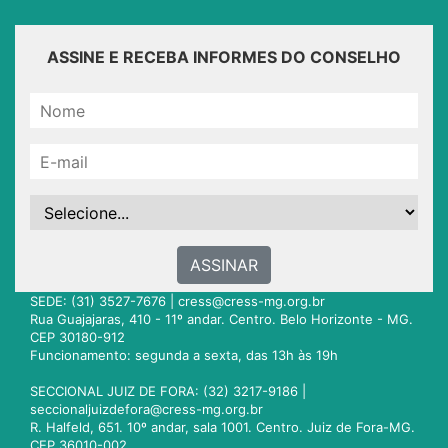
ASSINE E RECEBA INFORMES DO CONSELHO
ASSINAR
SEDE: (31) 3527-7676 |
cress@cress-mg.org.br
Rua Guajajaras, 410 - 11º andar. Centro. Belo Horizonte - MG.
CEP 30180-912
Funcionamento: segunda a sexta, das 13h às 19h
SECCIONAL JUIZ DE FORA: (32) 3217-9186 |
seccionaljuizdefora@cress-mg.org.br
R. Halfeld, 651. 10º andar, sala 1001. Centro. Juiz de Fora-MG.
CEP 36010-002