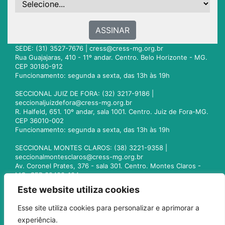
ASSINAR
SEDE: (31) 3527-7676 |
cress@cress-mg.org.br
Rua Guajajaras, 410 - 11º andar. Centro. Belo Horizonte - MG.
CEP 30180-912
Funcionamento: segunda a sexta, das 13h às 19h
SECCIONAL JUIZ DE FORA: (32) 3217-9186 |
seccionaljuizdefora@cress-mg.org.br
R. Halfeld, 651. 10º andar, sala 1001. Centro. Juiz de Fora-MG.
CEP 36010-002
Funcionamento: segunda a sexta, das 13h às 19h
SECCIONAL MONTES CLAROS: (38) 3221-9358 |
seccionalmontesclaros@cress-mg.org.br
Av. Coronel Prates, 376 - sala 301. Centro. Montes Claros -
MG. CEP 39400-104
Funcionamento: segunda a sexta, das 13h às 19h
Este website utiliza cookies
SECCIONAL UBERLÂNDIA: (34) 3236-3024 |
Esse site utiliza cookies para personalizar e aprimorar a
seccionaluberlandia@cress-mg.org.br
experiência.
Av. Afonso Pena, 547 - sala 101. Uberlândia - MG. CEP