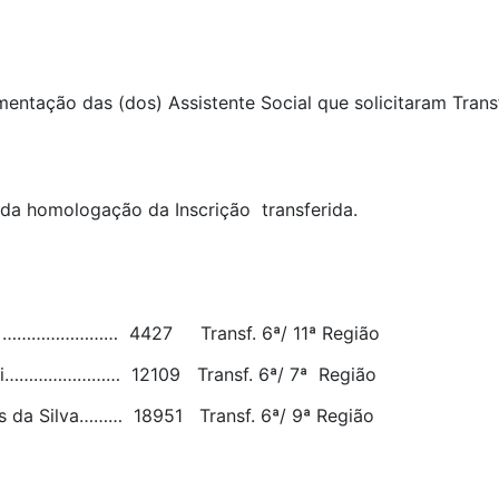
umentação das (dos) Assistente Social que solicitaram Trans
devida homologação da Inscrição transferida.
s …………………… 4427 Transf. 6ª/ 11ª Região
roni…………………… 12109 Transf. 6ª/ 7ª Região
es da Silva……… 18951 Transf. 6ª/ 9ª Região