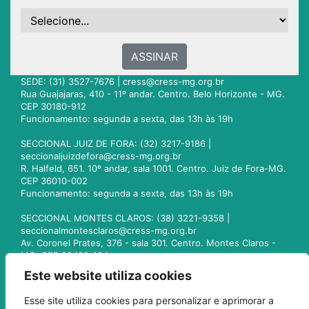
ASSINAR
SEDE: (31) 3527-7676 |
cress@cress-mg.org.br
Rua Guajajaras, 410 - 11º andar. Centro. Belo Horizonte - MG.
CEP 30180-912
Funcionamento: segunda a sexta, das 13h às 19h
SECCIONAL JUIZ DE FORA: (32) 3217-9186 |
seccionaljuizdefora@cress-mg.org.br
R. Halfeld, 651. 10º andar, sala 1001. Centro. Juiz de Fora-MG.
CEP 36010-002
Funcionamento: segunda a sexta, das 13h às 19h
SECCIONAL MONTES CLAROS: (38) 3221-9358 |
seccionalmontesclaros@cress-mg.org.br
Av. Coronel Prates, 376 - sala 301. Centro. Montes Claros -
MG. CEP 39400-104
Funcionamento: segunda a sexta, das 13h às 19h
Este website utiliza cookies
SECCIONAL UBERLÂNDIA: (34) 3236-3024 |
Esse site utiliza cookies para personalizar e aprimorar a
seccionaluberlandia@cress-mg.org.br