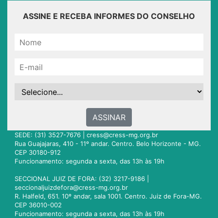
ASSINE E RECEBA INFORMES DO CONSELHO
ASSINAR
SEDE: (31) 3527-7676 |
cress@cress-mg.org.br
Rua Guajajaras, 410 - 11º andar. Centro. Belo Horizonte - MG.
CEP 30180-912
Funcionamento: segunda a sexta, das 13h às 19h
SECCIONAL JUIZ DE FORA: (32) 3217-9186 |
seccionaljuizdefora@cress-mg.org.br
R. Halfeld, 651. 10º andar, sala 1001. Centro. Juiz de Fora-MG.
CEP 36010-002
Funcionamento: segunda a sexta, das 13h às 19h