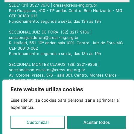
SEDE: (31) 3527-7676 |
cress@cress-mg.org.br
Rua Guajajaras, 410 - 11º andar. Centro. Belo Horizonte - MG.
CEP 30180-912
Funcionamento: segunda a sexta, das 13h às 19h
SECCIONAL JUIZ DE FORA: (32) 3217-9186 |
seccionaljuizdefora@cress-mg.org.br
R. Halfeld, 651. 10º andar, sala 1001. Centro. Juiz de Fora-MG.
CEP 36010-002
Funcionamento: segunda a sexta, das 13h às 19h
SECCIONAL MONTES CLAROS: (38) 3221-9358 |
seccionalmontesclaros@cress-mg.org.br
Av. Coronel Prates, 376 - sala 301. Centro. Montes Claros -
MG. CEP 39400-104
Funcionamento: segunda a sexta, das 13h às 19h
Este website utiliza cookies
SECCIONAL UBERLÂNDIA: (34) 3236-3024 |
Esse site utiliza cookies para personalizar e aprimorar a
seccionaluberlandia@cress-mg.org.br
experiência.
Av. Afonso Pena, 547 - sala 101. Uberlândia - MG. CEP
38400-128
Funcionamento: segunda a sexta, das 13h às 19h
Customizar
Aceitar todos