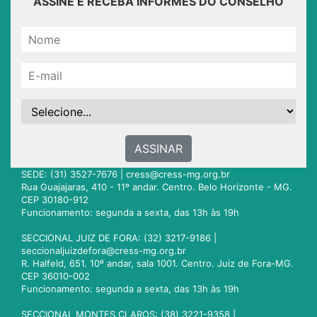
ASSINE E RECEBA INFORMES DO CONSELHO
ASSINAR
SEDE: (31) 3527-7676 |
cress@cress-mg.org.br
Rua Guajajaras, 410 - 11º andar. Centro. Belo Horizonte - MG.
CEP 30180-912
Funcionamento: segunda a sexta, das 13h às 19h
SECCIONAL JUIZ DE FORA: (32) 3217-9186 |
seccionaljuizdefora@cress-mg.org.br
R. Halfeld, 651. 10º andar, sala 1001. Centro. Juiz de Fora-MG.
CEP 36010-002
Funcionamento: segunda a sexta, das 13h às 19h
SECCIONAL MONTES CLAROS: (38) 3221-9358 |