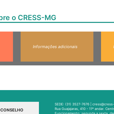
obre o CRESS-MG
Informações adicionais
SEDE: (31) 3527-7676 |
cress@cress-
Rua Guajajaras, 410 - 11º andar. Cen
O CONSELHO
Funcionamento: segunda a sexta, da