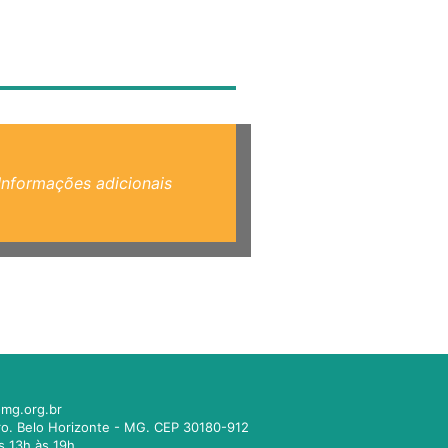
Informações adicionais
mg.org.br
tro. Belo Horizonte - MG. CEP 30180-912
s 13h às 19h