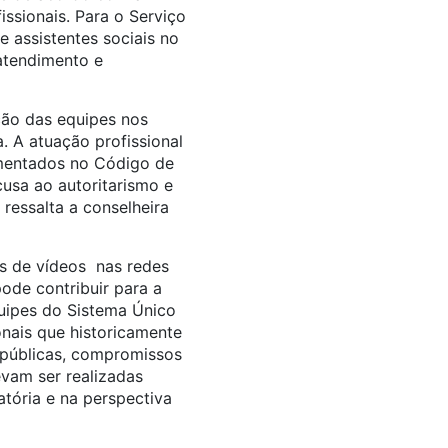
ssionais. Para o Serviço
e assistentes sociais no
 atendimento e
ção das equipes nos
. A atuação profissional
damentados no Código de
cusa ao autoritarismo e
ressalta a conselheira
os de vídeos nas redes
pode contribuir para a
uipes do Sistema Único
onais que historicamente
s públicas, compromissos
evam ser realizadas
atória e na perspectiva