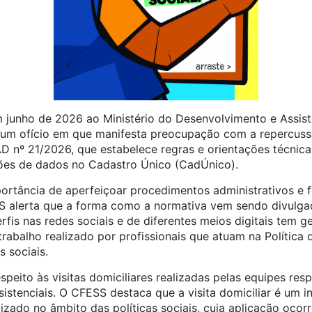
unho de 2026 ao Ministério do Desenvolvimento e Assistên
m ofício em que manifesta preocupação com a repercussã
nº 21/2026, que estabelece regras e orientações técnica
ões de dados no Cadastro Único (CadÚnico).
rtância de aperfeiçoar procedimentos administrativos e f
ESS alerta que a forma como a normativa vem sendo divulga
rfis nas redes sociais e de diferentes meios digitais tem
trabalho realizado por profissionais que atuam na Política d
s sociais.
peito às visitas domiciliares realizadas pelas equipes re
sistenciais. O CFESS destaca que a visita domiciliar é um 
izado no âmbito das políticas sociais, cuja aplicação oco