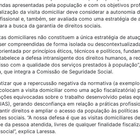
as apresentadas pela população e com os objetivos profi
ealização da visita domiciliar deve considerar a autonomia d
ofissional e, também, ser avaliada como uma estratégia de
ara a busca da garantia de direitos sociais.
as domiciliares não constituem a única estratégia de atua
 ser compreendidas de forma isolada ou descontextualizada
 orientada por princípios éticos, técnicos e políticos, fun
stabelece a defesa intransigente dos direitos humanos, a re
sso com a qualidade dos serviços prestados à população”, 
 que integra a Comissão de Seguridade Social.
atizar que a repercussão negativa da normativa (a exempl
 colocam a visita domiciliar como uma ação fiscalizatória) 
ções equivocadas sobre o trabalho desenvolvido pelas eq
UAS), gerando desconfiança em relação a práticas profissi
ntir direitos e ampliar o acesso da população às política
tes sociais. “A nossa defesa é que as visitas domiciliares d
e da pessoa atendida, livres de qualquer finalidade fiscaliz
ocial”, explica Laressa.