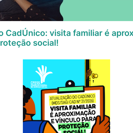
o CadÚnico: visita familiar é apr
roteção social!