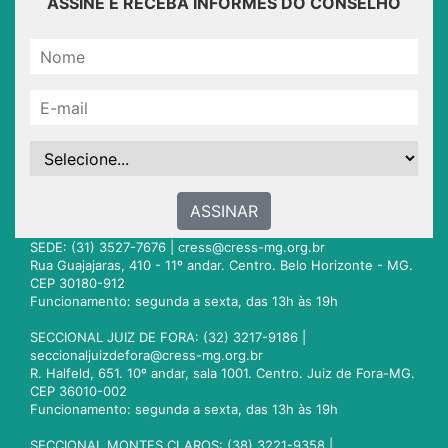
ASSINE E RECEBA INFORMES DO CONSELHO
ASSINAR
SEDE: (31) 3527-7676 |
cress@cress-mg.org.br
Rua Guajajaras, 410 - 11º andar. Centro. Belo Horizonte - MG.
CEP 30180-912
Funcionamento: segunda a sexta, das 13h às 19h
SECCIONAL JUIZ DE FORA: (32) 3217-9186 |
seccionaljuizdefora@cress-mg.org.br
R. Halfeld, 651. 10º andar, sala 1001. Centro. Juiz de Fora-MG.
CEP 36010-002
Funcionamento: segunda a sexta, das 13h às 19h
SECCIONAL MONTES CLAROS: (38) 3221-9358 |