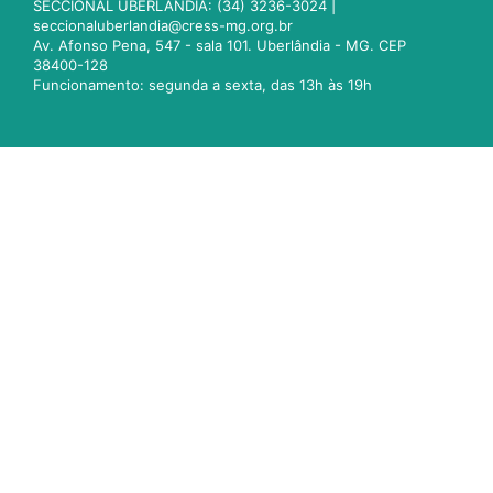
SECCIONAL UBERLÂNDIA: (34) 3236-3024 |
seccionaluberlandia@cress-mg.org.br
Av. Afonso Pena, 547 - sala 101. Uberlândia - MG. CEP
38400-128
Funcionamento: segunda a sexta, das 13h às 19h