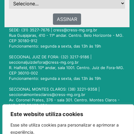
ASSINAR
SEDE: (31) 3527-7676 |
cress@cress-mg.org.br
Rua Guajajaras, 410 - 11º andar. Centro. Belo Horizonte - MG.
CEP 30180-912
Funcionamento: segunda a sexta, das 13h às 19h
SECCIONAL JUIZ DE FORA: (32) 3217-9186 |
seccionaljuizdefora@cress-mg.org.br
R. Halfeld, 651. 10º andar, sala 1001. Centro. Juiz de Fora-MG.
CEP 36010-002
Funcionamento: segunda a sexta, das 13h às 19h
SECCIONAL MONTES CLAROS: (38) 3221-9358 |
seccionalmontesclaros@cress-mg.org.br
Av. Coronel Prates, 376 - sala 301. Centro. Montes Claros -
MG. CEP 39400-104
Funcionamento: segunda a sexta, das 13h às 19h
Este website utiliza cookies
SECCIONAL UBERLÂNDIA: (34) 3236-3024 |
Esse site utiliza cookies para personalizar e aprimorar a
seccionaluberlandia@cress-mg.org.br
experiência.
Av. Afonso Pena, 547 - sala 101. Uberlândia - MG. CEP