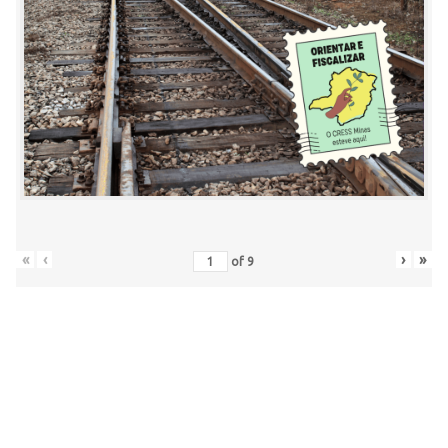
«
‹
›
»
of
9