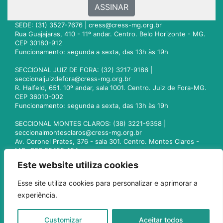
ASSINAR
SEDE: (31) 3527-7676 |
cress@cress-mg.org.br
Rua Guajajaras, 410 - 11º andar. Centro. Belo Horizonte - MG.
CEP 30180-912
Funcionamento: segunda a sexta, das 13h às 19h
SECCIONAL JUIZ DE FORA: (32) 3217-9186 |
seccionaljuizdefora@cress-mg.org.br
R. Halfeld, 651. 10º andar, sala 1001. Centro. Juiz de Fora-MG.
CEP 36010-002
Funcionamento: segunda a sexta, das 13h às 19h
SECCIONAL MONTES CLAROS: (38) 3221-9358 |
seccionalmontesclaros@cress-mg.org.br
Av. Coronel Prates, 376 - sala 301. Centro. Montes Claros -
MG. CEP 39400-104
Funcionamento: segunda a sexta, das 13h às 19h
Este website utiliza cookies
SECCIONAL UBERLÂNDIA: (34) 3236-3024 |
Esse site utiliza cookies para personalizar e aprimorar a
seccionaluberlandia@cress-mg.org.br
experiência.
Av. Afonso Pena, 547 - sala 101. Uberlândia - MG. CEP
38400-128
Funcionamento: segunda a sexta, das 13h às 19h
Customizar
Aceitar todos