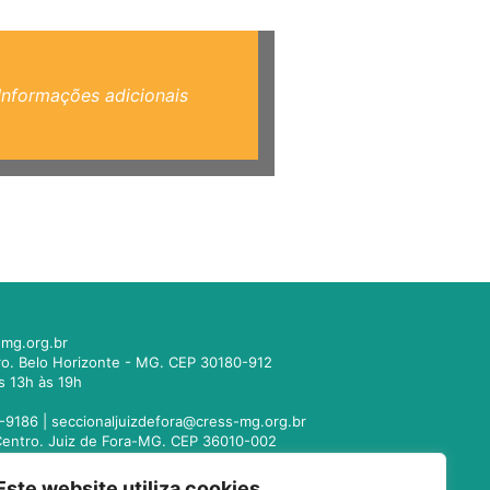
Informações adicionais
mg.org.br
tro. Belo Horizonte - MG. CEP 30180-912
s 13h às 19h
-9186 |
seccionaljuizdefora@cress-mg.org.br
1. Centro. Juiz de Fora-MG. CEP 36010-002
s 13h às 19h
Este website utiliza cookies