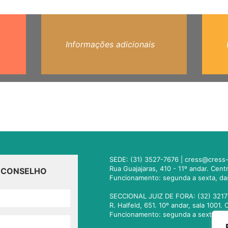
Informações adicionais
SEDE: (31) 3527-7676 |
cress@cress-
Rua Guajajaras, 410 - 11º andar. Cen
O CONSELHO
Funcionamento: segunda a sexta, da
SECCIONAL JUIZ DE FORA: (32) 3217
R. Halfeld, 651. 10º andar, sala 100
Funcionamento: segunda a sexta, da