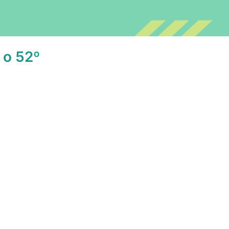
 o 52º