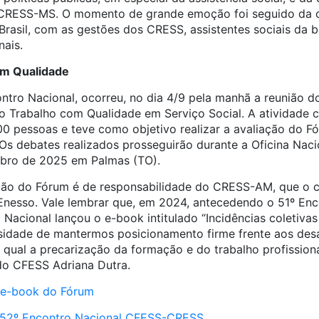
 CRESS-MS. O momento de grande emoção foi seguido da 
rasil, com as gestões dos CRESS, assistentes sociais da b
nais.
om Qualidade
tro Nacional, ocorreu, no dia 4/9 pela manhã a reunião 
 Trabalho com Qualidade em Serviço Social. A atividade 
0 pessoas e teve como objetivo realizar a avaliação do Fó
 Os debates realizados prosseguirão durante a Oficina Nac
bro de 2025 em Palmas (TO).
ção do Fórum é de responsabilidade do CRESS-AM, que o 
nesso. Vale lembrar que, em 2024, antecedendo o 51º Enc
Nacional lançou o e-book intitulado “Incidências coletivas p
ssidade de mantermos posicionamento firme frente aos desa
a qual a precarização da formação e do trabalho profissio
do CFESS Adriana Dutra.
o e-book do Fórum
o 52º Encontro Nacional CFESS-CRESS