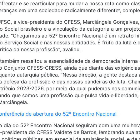
rentar e se rearticular para mudar a nossa rota como clas
ranças em uma sociedade radicalmente diferente”, comple
FSC, a vice-presidenta do CFESS, Marciângela Gonçalves,
o Social brasileiro e a vinculação da categoria a um projeto
dade. “Chegarmos ao 52º Encontro Nacional é um retrato his
 Serviço Social e nas nossas entidades. É fruto da luta e 
rítica da nossa profissão”, avaliou.
também ressaltou a essencialidade da democracia interna
do Conjunto CFESS-CRESS, ainda que diante das exigências 
quanto autarquia pública. “Nessa direção, a gente destaca
a defesa da profissão e das nossas bandeiras de luta. Cha
triênio 2023-2026, por meio da qual pudemos nos comunic
ando que somos uma profissão que pulsa vida e liberdade
Marciângela.
 conferência de abertura do 52º Encontro Nacional
ro dia do 52º Encontro Nacional seguiram com uma mulhera
-presidenta do CFESS Valdete de Barros, lembrando sua at
políticas públicas, em especial da assistência social, e da