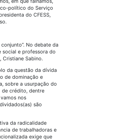
amos, em que falhamos,
ico-político do Serviço
 presidenta do CFESS,
sso.
conjunto”. No debate da
 social e professora do
 Cristiane Sabino.
lo da questão da dívida
mo de dominação e
ca, sobre a usurpação do
de crédito, dentre
m vamos nos
ndividados(as) são
iva da radicalidade
ncia de trabalhadoras e
tucionalizada exige que