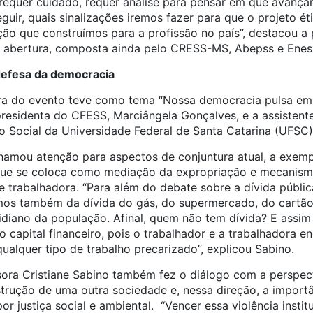
 requer cuidado, requer análise para pensar em que avanç
uir, quais sinalizações iremos fazer para que o projeto ét
ção que construímos para a profissão no país”, destacou a
de abertura, composta ainda pelo CRESS-MS, Abepss e Ene
defesa da democracia
ra do evento teve como tema “Nossa democracia pulsa em 
residenta do CFESS, Marciângela Gonçalves, e a assistente
 Social da Universidade Federal de Santa Catarina (UFSC),
amou atenção para aspectos de conjuntura atual, a exemp
, que se coloca como mediação da expropriação e mecanis
e trabalhadora. “Para além do debate sobre a dívida públi
amos também da dívida do gás, do supermercado, do cartão 
tidiano da população. Afinal, quem não tem dívida? E assi
capital financeiro, pois o trabalhador e a trabalhadora e
qualquer tipo de trabalho precarizado”, explicou Sabino.
sora Cristiane Sabino também fez o diálogo com a perspect
trução de uma outra sociedade e, nessa direção, a importâ
or justiça social e ambiental. “Vencer essa violência insti