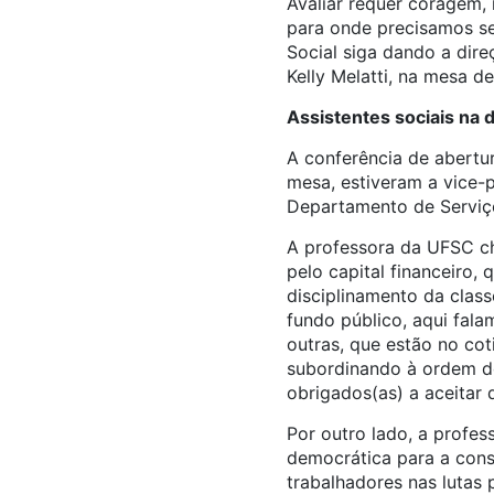
Avaliar requer coragem,
para onde precisamos seg
Social siga dando a dire
Kelly Melatti, na mesa 
Assistentes sociais na 
A conferência de abertu
mesa, estiveram a vice-p
Departamento de Serviço
A professora da UFSC ch
pelo capital financeiro
disciplinamento da class
fundo público, aqui fal
outras, que estão no co
subordinando à ordem do 
obrigados(as) a aceitar 
Por outro lado, a profes
democrática para a cons
trabalhadores nas lutas p