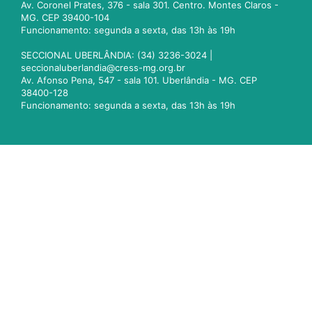
Av. Coronel Prates, 376 - sala 301. Centro. Montes Claros -
MG. CEP 39400-104
Funcionamento: segunda a sexta, das 13h às 19h
SECCIONAL UBERLÂNDIA: (34) 3236-3024 |
seccionaluberlandia@cress-mg.org.br
Av. Afonso Pena, 547 - sala 101. Uberlândia - MG. CEP
38400-128
Funcionamento: segunda a sexta, das 13h às 19h