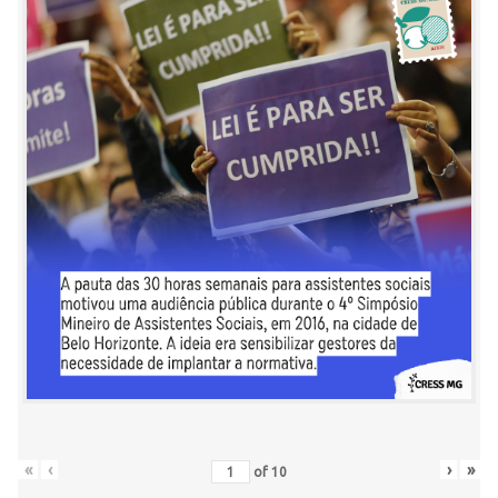
«
‹
›
»
of
10