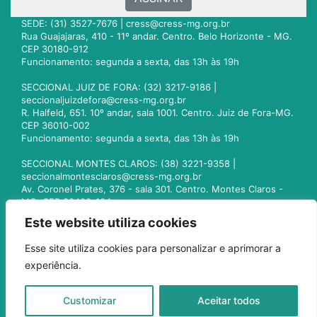
SEDE: (31) 3527-7676 |
cress@cress-mg.org.br
Rua Guajajaras, 410 - 11º andar. Centro. Belo Horizonte - MG.
CEP 30180-912
Funcionamento: segunda a sexta, das 13h às 19h
SECCIONAL JUIZ DE FORA: (32) 3217-9186 |
seccionaljuizdefora@cress-mg.org.br
R. Halfeld, 651. 10º andar, sala 1001. Centro. Juiz de Fora-MG.
CEP 36010-002
Funcionamento: segunda a sexta, das 13h às 19h
SECCIONAL MONTES CLAROS: (38) 3221-9358 |
seccionalmontesclaros@cress-mg.org.br
Av. Coronel Prates, 376 - sala 301. Centro. Montes Claros -
MG. CEP 39400-104
Funcionamento: segunda a sexta, das 13h às 19h
Este website utiliza cookies
SECCIONAL UBERLÂNDIA: (34) 3236-3024 |
Esse site utiliza cookies para personalizar e aprimorar a
seccionaluberlandia@cress-mg.org.br
experiência.
Av. Afonso Pena, 547 - sala 101. Uberlândia - MG. CEP
38400-128
Funcionamento: segunda a sexta, das 13h às 19h
Customizar
Aceitar todos