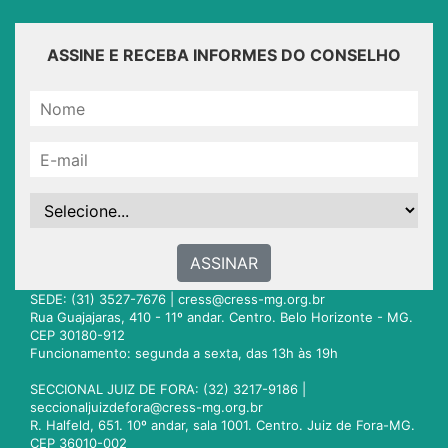
ASSINE E RECEBA INFORMES DO CONSELHO
ASSINAR
SEDE: (31) 3527-7676 |
cress@cress-mg.org.br
Rua Guajajaras, 410 - 11º andar. Centro. Belo Horizonte - MG.
CEP 30180-912
Funcionamento: segunda a sexta, das 13h às 19h
SECCIONAL JUIZ DE FORA: (32) 3217-9186 |
seccionaljuizdefora@cress-mg.org.br
R. Halfeld, 651. 10º andar, sala 1001. Centro. Juiz de Fora-MG.
CEP 36010-002