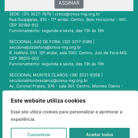
ASSINAR
SEDE: (31) 3527-7676 |
cress@cress-mg.org.br
Rua Guajajaras, 410 - 11º andar. Centro. Belo Horizonte - MG.
CEP 30180-912
Funcionamento: segunda a sexta, das 13h às 19h
SECCIONAL JUIZ DE FORA: (32) 3217-9186 |
seccionaljuizdefora@cress-mg.org.br
R. Halfeld, 651. 10º andar, sala 1001. Centro. Juiz de Fora-MG.
CEP 36010-002
Funcionamento: segunda a sexta, das 13h às 19h
SECCIONAL MONTES CLAROS: (38) 3221-9358 |
seccionalmontesclaros@cress-mg.org.br
Av. Coronel Prates, 376 - sala 301. Centro. Montes Claros -
MG. CEP 39400-104
Funcionamento: segunda a sexta, das 13h às 19h
Este website utiliza cookies
SECCIONAL UBERLÂNDIA: (34) 3236-3024 |
Esse site utiliza cookies para personalizar e aprimorar a
seccionaluberlandia@cress-mg.org.br
experiência.
Av. Afonso Pena, 547 - sala 101. Uberlândia - MG. CEP
38400-128
Funcionamento: segunda a sexta, das 13h às 19h
Customizar
Aceitar todos