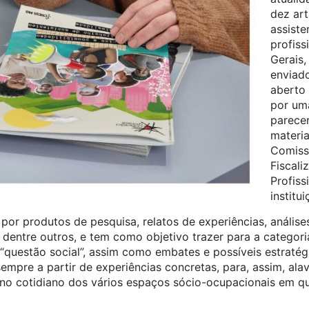
dez art
assiste
profiss
Gerais,
enviado
aberto 
por um
parecer
materia
Comiss
Fiscali
Profiss
institui
or produtos de pesquisa, relatos de experiências, análise
 dentre outros, e tem como objetivo trazer para a categoria
“questão social”, assim como embates e possíveis estratég
sempre a partir de experiências concretas, para, assim, ala
 no cotidiano dos vários espaços sócio-ocupacionais em qu