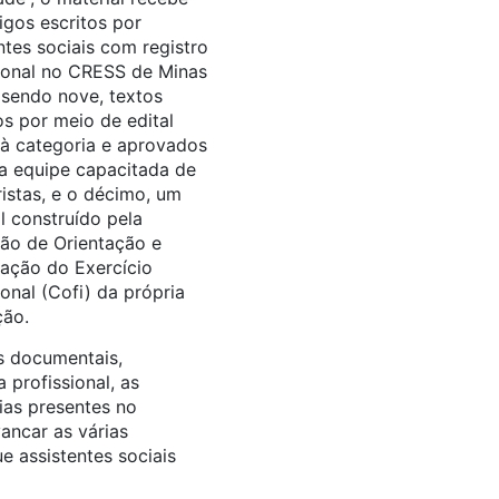
igos escritos por
ntes sociais com registro
ional no CRESS de Minas
 sendo nove, textos
s por meio de edital
à categoria e aprovados
a equipe capacitada de
istas, e o décimo, um
l construído pela
ão de Orientação e
zação do Exercício
ional (Cofi) da própria
ção.
s documentais,
 profissional, as
ias presentes no
vancar as várias
e assistentes sociais