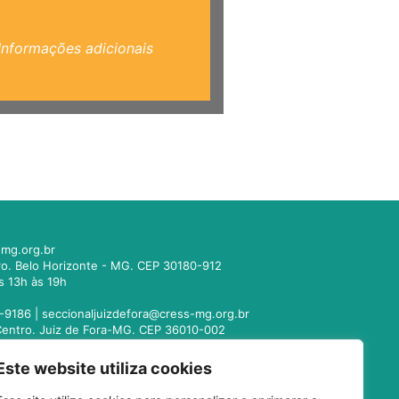
Informações adicionais
mg.org.br
tro. Belo Horizonte - MG. CEP 30180-912
s 13h às 19h
-9186 |
seccionaljuizdefora@cress-mg.org.br
1. Centro. Juiz de Fora-MG. CEP 36010-002
s 13h às 19h
Este website utiliza cookies
221-9358 |
seccionalmontesclaros@cress-