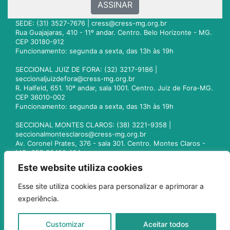
ASSINAR
SEDE: (31) 3527-7676 |
cress@cress-mg.org.br
Rua Guajajaras, 410 - 11º andar. Centro. Belo Horizonte - MG.
CEP 30180-912
Funcionamento: segunda a sexta, das 13h às 19h
SECCIONAL JUIZ DE FORA: (32) 3217-9186 |
seccionaljuizdefora@cress-mg.org.br
R. Halfeld, 651. 10º andar, sala 1001. Centro. Juiz de Fora-MG.
CEP 36010-002
Funcionamento: segunda a sexta, das 13h às 19h
SECCIONAL MONTES CLAROS: (38) 3221-9358 |
seccionalmontesclaros@cress-mg.org.br
Av. Coronel Prates, 376 - sala 301. Centro. Montes Claros -
MG. CEP 39400-104
Funcionamento: segunda a sexta, das 13h às 19h
Este website utiliza cookies
SECCIONAL UBERLÂNDIA: (34) 3236-3024 |
Esse site utiliza cookies para personalizar e aprimorar a
seccionaluberlandia@cress-mg.org.br
experiência.
Av. Afonso Pena, 547 - sala 101. Uberlândia - MG. CEP
38400-128
Funcionamento: segunda a sexta, das 13h às 19h
Customizar
Aceitar todos