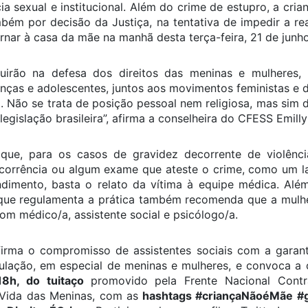
cia sexual e institucional. Além do crime de estupro, a cr
mbém por decisão da Justiça, na tentativa de impedir a re
ornar à casa da mãe na manhã desta terça-feira, 21 de junho
eguirão na defesa dos direitos das meninas e mulheres, 
anças e adolescentes, juntos aos movimentos feministas e 
o. Não se trata de posição pessoal nem religiosa, mas sim
 legislação brasileira”, afirma a conselheira do CFESS Emill
que, para os casos de gravidez decorrente de violênci
corrência ou algum exame que ateste o crime, como um l
ndimento, basta o relato da vítima à equipe médica. Alé
 que regulamenta a prática também recomenda que a mulhe
com médico/a, assistente social e psicólogo/a.
irma o compromisso de assistentes sociais com a garant
lação, em especial de meninas e mulheres, e convoca a c
18h, do tuitaço
promovido pela Frente Nacional Contr
Vida das Meninas, com as
hashtags #criançaNãoéMãe #g