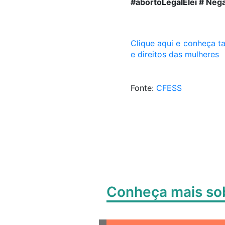
#abortoLegalÉlei # Neg
Clique aqui e conheça t
e direitos das mulheres
Fonte:
CFESS
Conheça mais s