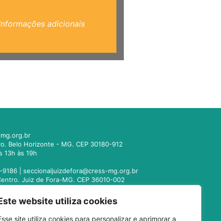
Informações adicionais
mg.org.br
tro. Belo Horizonte - MG. CEP 30180-912
s 13h às 19h
-9186 |
seccionaljuizdefora@cress-mg.org.br
1. Centro. Juiz de Fora-MG. CEP 36010-002
s 13h às 19h
Este website utiliza cookies
221-9358 |
seccionalmontesclaros@cress-
Esse site utiliza cookies para personalizar e aprimorar a