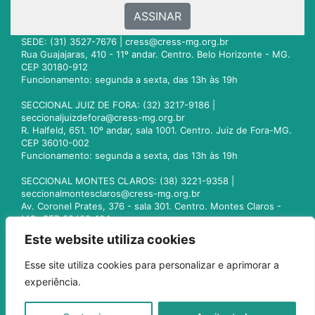
ASSINAR
SEDE: (31) 3527-7676 |
cress@cress-mg.org.br
Rua Guajajaras, 410 - 11º andar. Centro. Belo Horizonte - MG.
CEP 30180-912
Funcionamento: segunda a sexta, das 13h às 19h
SECCIONAL JUIZ DE FORA: (32) 3217-9186 |
seccionaljuizdefora@cress-mg.org.br
R. Halfeld, 651. 10º andar, sala 1001. Centro. Juiz de Fora-MG.
CEP 36010-002
Funcionamento: segunda a sexta, das 13h às 19h
SECCIONAL MONTES CLAROS: (38) 3221-9358 |
seccionalmontesclaros@cress-mg.org.br
Av. Coronel Prates, 376 - sala 301. Centro. Montes Claros -
MG. CEP 39400-104
Funcionamento: segunda a sexta, das 13h às 19h
Este website utiliza cookies
SECCIONAL UBERLÂNDIA: (34) 3236-3024 |
Esse site utiliza cookies para personalizar e aprimorar a
seccionaluberlandia@cress-mg.org.br
experiência.
Av. Afonso Pena, 547 - sala 101. Uberlândia - MG. CEP
38400-128
Funcionamento: segunda a sexta, das 13h às 19h