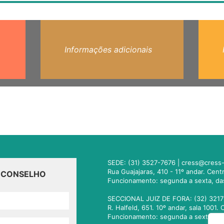
Informações adicionais
SEDE: (31) 3527-7676 |
cress@cress-
Rua Guajajaras, 410 - 11º andar. Cen
O CONSELHO
Funcionamento: segunda a sexta, da
SECCIONAL JUIZ DE FORA: (32) 3217
R. Halfeld, 651. 10º andar, sala 100
Funcionamento: segunda a sexta, da