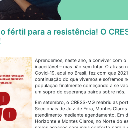
o fértil para a resistência! O CR
!
Aprendemos, neste ano, a conviver com o 
inaceitável – mas não sem lutar. O atraso 
Covid-19, aqui no Brasil, fez com que 20
continuação do que vivemos e sofremos no
população finalmente começando a se vacina
um sopro de esperança pairou sobre nós.
Em setembro, o CRESS-MG reabriu as port
Seccionais de Juiz de Fora, Montes Claros 
atendimento mediante agendamento. Em du
Horizonte e Montes Claros, no Norte do e
novos espaços com mais conforto para a g