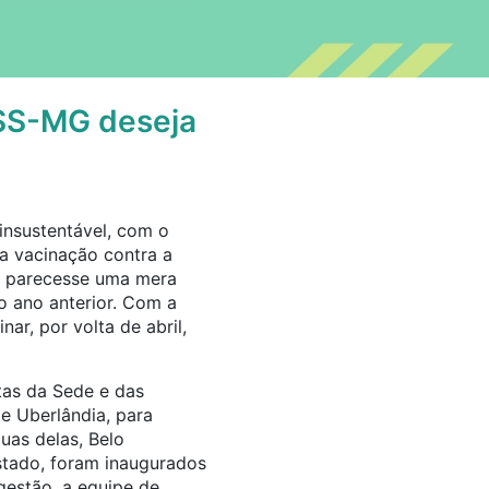
ESS-MG deseja
insustentável, com o
na vacinação contra a
21 parecesse uma mera
 ano anterior. Com a
r, por volta de abril,
as da Sede e das
e Uberlândia, para
as delas, Belo
stado, foram inaugurados
estão, a equipe de