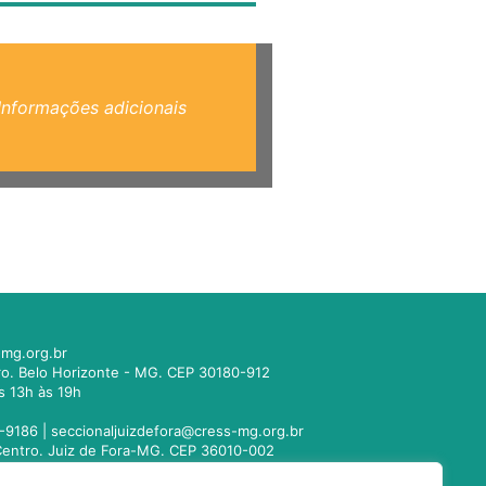
Informações adicionais
mg.org.br
tro. Belo Horizonte - MG. CEP 30180-912
s 13h às 19h
-9186 |
seccionaljuizdefora@cress-mg.org.br
1. Centro. Juiz de Fora-MG. CEP 36010-002
s 13h às 19h