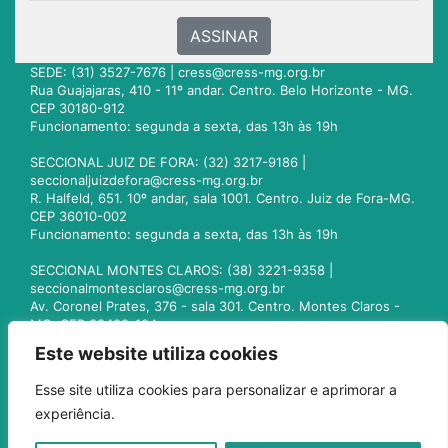
ASSINAR
SEDE: (31) 3527-7676 |
cress@cress-mg.org.br
Rua Guajajaras, 410 - 11º andar. Centro. Belo Horizonte - MG.
CEP 30180-912
Funcionamento: segunda a sexta, das 13h às 19h
SECCIONAL JUIZ DE FORA: (32) 3217-9186 |
seccionaljuizdefora@cress-mg.org.br
R. Halfeld, 651. 10º andar, sala 1001. Centro. Juiz de Fora-MG.
CEP 36010-002
Funcionamento: segunda a sexta, das 13h às 19h
SECCIONAL MONTES CLAROS: (38) 3221-9358 |
seccionalmontesclaros@cress-mg.org.br
Av. Coronel Prates, 376 - sala 301. Centro. Montes Claros -
MG. CEP 39400-104
Funcionamento: segunda a sexta, das 13h às 19h
Este website utiliza cookies
SECCIONAL UBERLÂNDIA: (34) 3236-3024 |
Esse site utiliza cookies para personalizar e aprimorar a
seccionaluberlandia@cress-mg.org.br
experiência.
Av. Afonso Pena, 547 - sala 101. Uberlândia - MG. CEP
38400-128