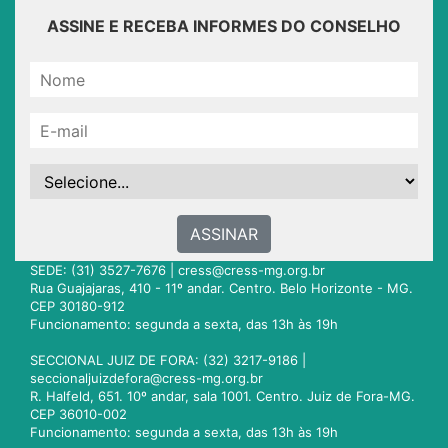
ASSINE E RECEBA INFORMES DO CONSELHO
ASSINAR
SEDE: (31) 3527-7676 |
cress@cress-mg.org.br
Rua Guajajaras, 410 - 11º andar. Centro. Belo Horizonte - MG.
CEP 30180-912
Funcionamento: segunda a sexta, das 13h às 19h
SECCIONAL JUIZ DE FORA: (32) 3217-9186 |
seccionaljuizdefora@cress-mg.org.br
R. Halfeld, 651. 10º andar, sala 1001. Centro. Juiz de Fora-MG.
CEP 36010-002
Funcionamento: segunda a sexta, das 13h às 19h