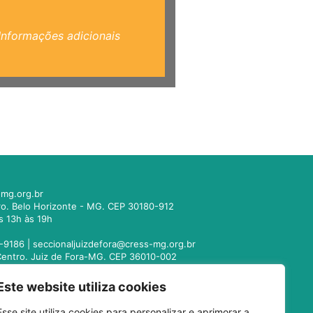
Informações adicionais
mg.org.br
tro. Belo Horizonte - MG. CEP 30180-912
s 13h às 19h
-9186 |
seccionaljuizdefora@cress-mg.org.br
1. Centro. Juiz de Fora-MG. CEP 36010-002
s 13h às 19h
Este website utiliza cookies
221-9358 |
seccionalmontesclaros@cress-
Esse site utiliza cookies para personalizar e aprimorar a