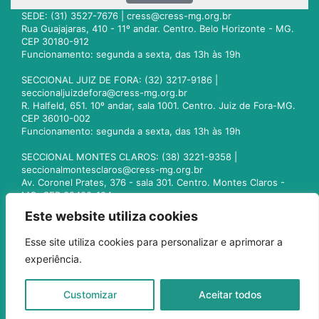
SEDE: (31) 3527-7676 |
cress@cress-mg.org.br
Rua Guajajaras, 410 - 11º andar. Centro. Belo Horizonte - MG.
CEP 30180-912
Funcionamento: segunda a sexta, das 13h às 19h
SECCIONAL JUIZ DE FORA: (32) 3217-9186 |
seccionaljuizdefora@cress-mg.org.br
R. Halfeld, 651. 10º andar, sala 1001. Centro. Juiz de Fora-MG.
CEP 36010-002
Funcionamento: segunda a sexta, das 13h às 19h
SECCIONAL MONTES CLAROS: (38) 3221-9358 |
seccionalmontesclaros@cress-mg.org.br
Av. Coronel Prates, 376 - sala 301. Centro. Montes Claros -
MG. CEP 39400-104
Funcionamento: segunda a sexta, das 13h às 19h
Este website utiliza cookies
SECCIONAL UBERLÂNDIA: (34) 3236-3024 |
Esse site utiliza cookies para personalizar e aprimorar a
seccionaluberlandia@cress-mg.org.br
experiência.
Av. Afonso Pena, 547 - sala 101. Uberlândia - MG. CEP
38400-128
Funcionamento: segunda a sexta, das 13h às 19h
Customizar
Aceitar todos