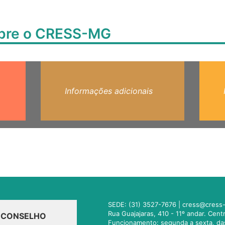
obre o CRESS-MG
Informações adicionais
SEDE: (31) 3527-7676 |
cress@cress-
Rua Guajajaras, 410 - 11º andar. Cen
O CONSELHO
Funcionamento: segunda a sexta, da