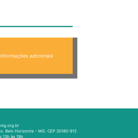
Informações adicionais
mg.org.br
tro. Belo Horizonte - MG. CEP 30180-912
s 13h às 19h