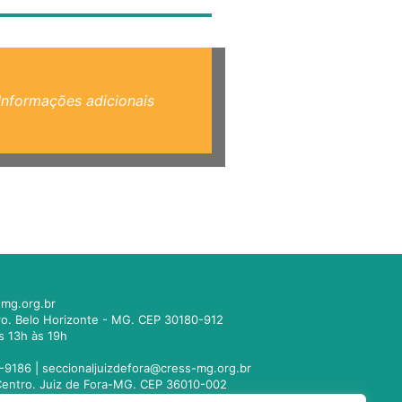
Informações adicionais
mg.org.br
tro. Belo Horizonte - MG. CEP 30180-912
s 13h às 19h
-9186 |
seccionaljuizdefora@cress-mg.org.br
1. Centro. Juiz de Fora-MG. CEP 36010-002
s 13h às 19h