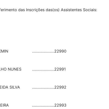
ferimento das Inscrições das(os) Assistentes Sociais:
KMIN
…………………
22990
LHO NUNES
…………………
22991
EIDA SILVA
…………………
22992
EIRA
…………………
22993