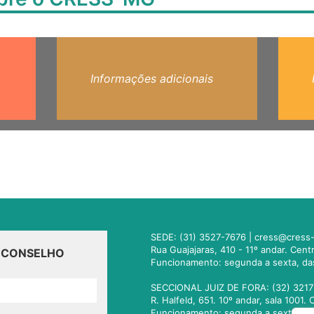
Informações adicionais
SEDE: (31) 3527-7676 |
cress@cress-
Rua Guajajaras, 410 - 11º andar. Cen
O CONSELHO
Funcionamento: segunda a sexta, da
SECCIONAL JUIZ DE FORA: (32) 3217
R. Halfeld, 651. 10º andar, sala 100
Funcionamento: segunda a sexta, da