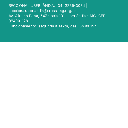
SECCIONAL UBERLÂNDIA: (34) 3236-3024 |
seccionaluberlandia@cress-mg.org.br
Av. Afonso Pena, 547 - sala 101. Uberlândia - MG. CEP
38400-128
Funcionamento: segunda a sexta, das 13h às 19h